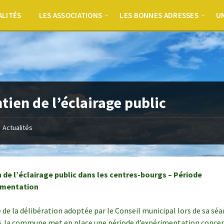
ALITÉS
LES ASSOCIATIONS
LES BONNES ADRESSES
UN
tien de l’éclairage public
Actualités
 de l’éclairage public dans les centres-bourgs – Période
imentation
te de la délibération adoptée par le Conseil municipal lors de sa sé
6
, la commune met en place une période d’expérimentation conce