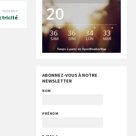
20
suivant
ctricité
°
°
°
°
36
36
34
33
SAM
DIM
LUN
MAR
Temps à partir de OpenWeatherMap
ABONNEZ-VOUS À NOTRE
NEWSLETTER
NOM
PRÉNOM