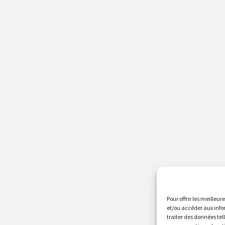
Pour offrir les meilleur
et/ou accéder aux info
traiter des données tel