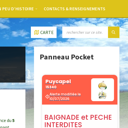
 PEU D’HISTOIRE
CONTACTS & RENSEIGNEMENTS
CARTE
Panneau Pocket
ance du
5
rnant