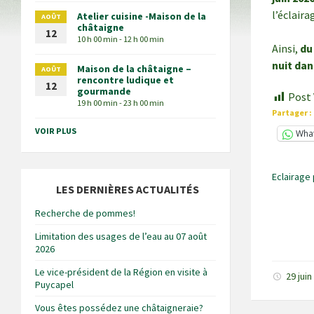
l’éclaira
Atelier cuisine -Maison de la
AOÛT
châtaigne
12
10 h 00 min - 12 h 00 min
Ainsi,
du
nuit da
Maison de la châtaigne –
AOÛT
rencontre ludique et
12
gourmande
Post 
19 h 00 min - 23 h 00 min
Partager :
VOIR PLUS
Wha
Eclairage 
LES DERNIÈRES ACTUALITÉS
Recherche de pommes!
Limitation des usages de l’eau au 07 août
2026
Le vice-président de la Région en visite à
29 jui
Puycapel
Vous êtes possédez une châtaigneraie?