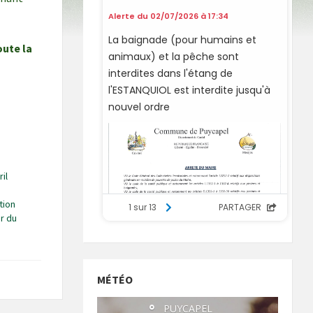
ute la
il
tion
r du
MÉTÉO
°
PUYCAPEL