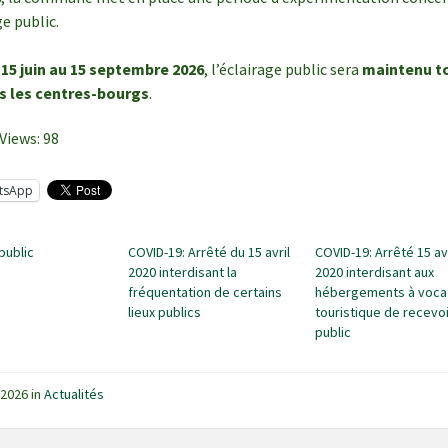
ge public.
 15 juin au 15 septembre 2026
, l’éclairage public sera
maintenu to
ns les centres-bourgs
.
Views:
98
tsApp
public
COVID-19: Arrêté du 15 avril
COVID-19: Arrêté 15 avr
2020 interdisant la
2020 interdisant aux
fréquentation de certains
hébergements à voca
lieux publics
touristique de recevoi
public
n 2026
in
Actualités