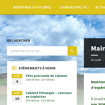
BIENVENUE À PUYCAPEL
LA MUNICIPALITÉ
ACTU
RECHERCHER
Main
Accueil
EVÈNEMENTS À VENIR
Fête patronale de Calvinet
AOÛT
10 h 00 min - 23 h 59 min
8
Maintien
d’expér
Calvinet Pétanque – concours
AOÛT
en triplettes
10
À la sui
20 h 00 min - 23 h 00 min
juin 202