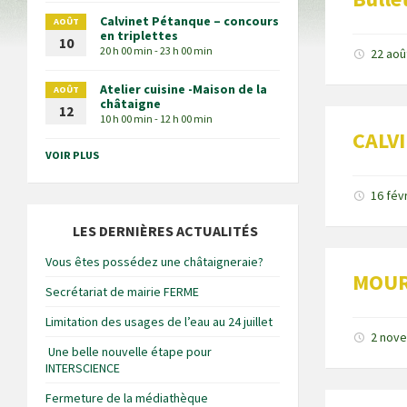
Calvinet Pétanque – concours
AOÛT
en triplettes
10
20 h 00 min - 23 h 00 min
22 aoû
Atelier cuisine -Maison de la
AOÛT
châtaigne
12
10 h 00 min - 12 h 00 min
CALV
VOIR PLUS
16 fév
LES DERNIÈRES ACTUALITÉS
Vous êtes possédez une châtaigneraie?
MOURJ
Secrétariat de mairie FERME
Limitation des usages de l’eau au 24 juillet
2 nov
Une belle nouvelle étape pour
INTERSCIENCE
Fermeture de la médiathèque