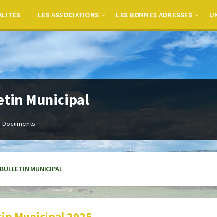
ALITÉS
LES ASSOCIATIONS
LES BONNES ADRESSES
UN
etin Municipal
Documents
es:
BULLETIN MUNICIPAL
tin Municipal 2025