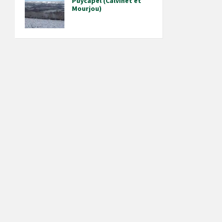
Puycapel (Calvinet et
Mourjou)