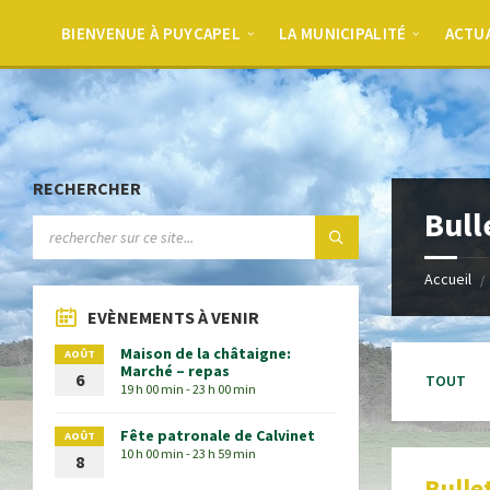
BIENVENUE À PUYCAPEL
LA MUNICIPALITÉ
ACTU
RECHERCHER
Bull
Accueil
EVÈNEMENTS À VENIR
Maison de la châtaigne:
AOÛT
Marché – repas
Categori
6
TOUT
19 h 00 min - 23 h 00 min
Fête patronale de Calvinet
AOÛT
10 h 00 min - 23 h 59 min
8
Bulle