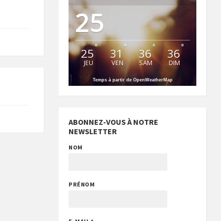
25
°
°
°
°
25
31
36
36
JEU
VEN
SAM
DIM
Temps à partir de OpenWeatherMap
ABONNEZ-VOUS À NOTRE
NEWSLETTER
NOM
PRÉNOM