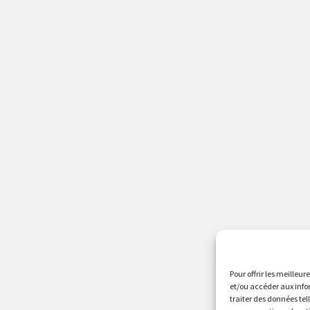
Pour offrir les meilleur
et/ou accéder aux info
traiter des données tel