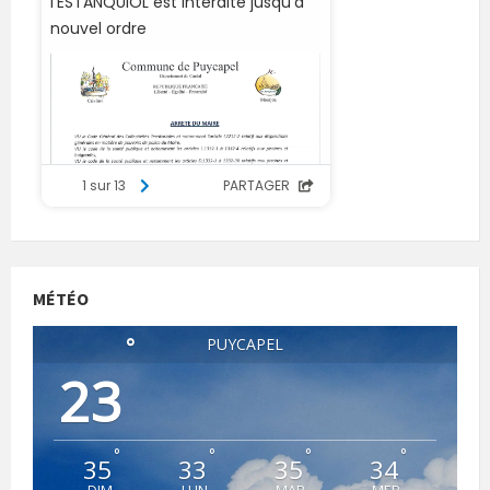
MÉTÉO
°
PUYCAPEL
23
°
°
°
°
35
33
35
34