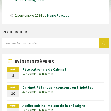
Feuille de châtaignier n°80
2 septembre 2024
by
Mairie Puycapel
RECHERCHER
EVÈNEMENTS À VENIR
Fête patronale de Calvinet
AOÛT
10 h 00 min - 23 h 59 min
8
Calvinet Pétanque – concours en triplettes
AOÛT
20 h 00 min - 23 h 00 min
10
Atelier cuisine -Maison de la châtaigne
AOÛT
10 h 00 min - 12 h 00 min