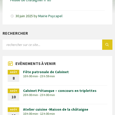
Feuille de châtaignier n°80
30 juin 2025
by
Mairie Puycapel
RECHERCHER
EVÈNEMENTS À VENIR
Fête patronale de Calvinet
AOÛT
10 h 00 min - 23 h 59 min
8
Calvinet Pétanque – concours en triplettes
AOÛT
20 h 00 min - 23 h 00 min
10
Atelier cuisine -Maison de la châtaigne
AOÛT
10 h 00 min - 12 h 00 min