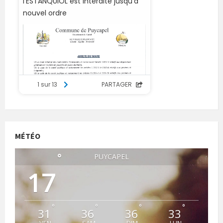
MÉTÉO
°
PUYCAPEL
17
°
°
°
°
31
36
36
33