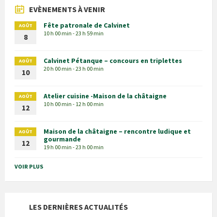
EVÈNEMENTS À VENIR
Fête patronale de Calvinet
AOÛT
10 h 00 min - 23 h 59 min
8
Calvinet Pétanque – concours en triplettes
AOÛT
20 h 00 min - 23 h 00 min
10
Atelier cuisine -Maison de la châtaigne
AOÛT
10 h 00 min - 12 h 00 min
12
Maison de la châtaigne – rencontre ludique et
AOÛT
gourmande
12
19 h 00 min - 23 h 00 min
VOIR PLUS
LES DERNIÈRES ACTUALITÉS