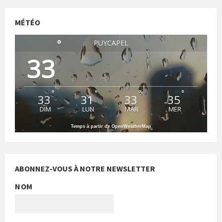
MÉTÉO
°
PUYCAPEL
33
°
°
°
°
33
31
33
35
DIM
LUN
MAR
MER
Temps à partir de OpenWeatherMap
ABONNEZ-VOUS À NOTRE NEWSLETTER
NOM