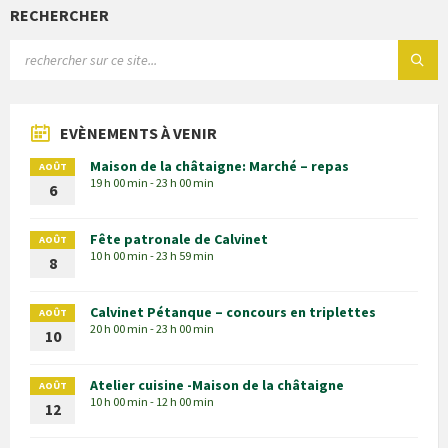
RECHERCHER
EVÈNEMENTS À VENIR
Maison de la châtaigne: Marché – repas
AOÛT
19 h 00 min - 23 h 00 min
6
Fête patronale de Calvinet
AOÛT
10 h 00 min - 23 h 59 min
8
Calvinet Pétanque – concours en triplettes
AOÛT
20 h 00 min - 23 h 00 min
10
Atelier cuisine -Maison de la châtaigne
AOÛT
10 h 00 min - 12 h 00 min
12