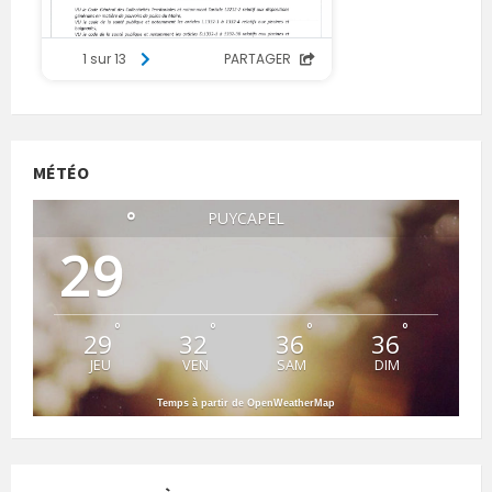
MÉTÉO
°
PUYCAPEL
29
°
°
°
°
29
32
36
36
JEU
VEN
SAM
DIM
Temps à partir de OpenWeatherMap