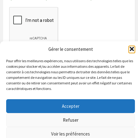
Gérer le consentement
Pour offrir les meilleures expériences, nous utilisons des technologies telles que les
cookies pour stocker et/ou accéder aux informations des appareils. Le fait de
consentir à ces technologies nous permettra de traiter des données telles que le
comportement de navigation ou les ID uniques sur ce site. Le fait de ne pas
consentir ou de retirer son consentement peut avoir un effet négatif sur certaines
caractéristiques et fonctions.
Bienvenue à Puycapel
La municipalité
Actualités
Les Associations
Les bonnes adresses
Un peu d’histoire
Accepter
Contacts & renseignements
Conformité à la loi RGPD
Refuser
© 2026 Site officiel de la commune de Puycapel dans le Cantal
Puycapel.fr utilise des cookies pour améliorer les performance et
Voir les préférences
votre usage du site web. nous présumons de votre accord pour