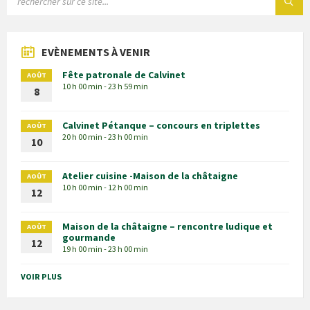
EVÈNEMENTS À VENIR
Fête patronale de Calvinet
AOÛT
10 h 00 min - 23 h 59 min
8
Calvinet Pétanque – concours en triplettes
AOÛT
20 h 00 min - 23 h 00 min
10
Atelier cuisine -Maison de la châtaigne
AOÛT
10 h 00 min - 12 h 00 min
12
Maison de la châtaigne – rencontre ludique et
AOÛT
gourmande
12
19 h 00 min - 23 h 00 min
VOIR PLUS