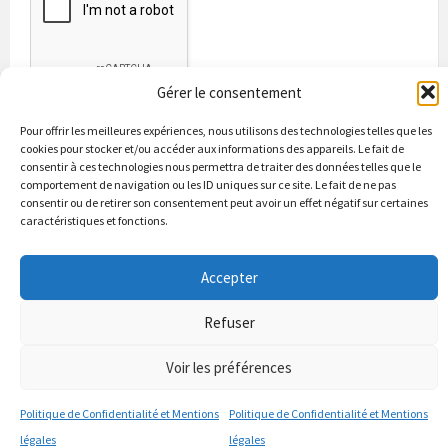
Gérer le consentement
Pour offrir les meilleures expériences, nous utilisons des technologies telles que les
cookies pour stocker et/ou accéder aux informations des appareils. Le fait de
consentir à ces technologies nous permettra de traiter des données telles que le
comportement de navigation ou les ID uniques sur ce site. Le fait de ne pas
consentir ou de retirer son consentement peut avoir un effet négatif sur certaines
caractéristiques et fonctions.
Bienvenue à Puycapel
La municipalité
Actualités
Accepter
Les Associations
Les bonnes adresses
Un peu d’histoire
Contacts & renseignements
Conformité à la loi RGPD
Refuser
© 2026 Site officiel de la commune de Puycapel dans le Cantal
Puycapel.fr utilise des cookies pour améliorer les performance et
Voir les préférences
votre usage du site web. nous présumons de votre accord pour
l'usage de ces cookies cependant vous pouvez le refuser comme la loi
Politique de Confidentialité et Mentions
Politique de Confidentialité et Mentions
le dicte et vous en donne le droit .
J'accepte
légales
légales