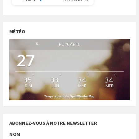
MÉTÉO
°
PUYCAPEL
27
°
°
°
°
35
33
34
34
DIM
LUN
MAR
MER
Temps à partir de OpenWeatherMap
ABONNEZ-VOUS À NOTRE NEWSLETTER
NOM