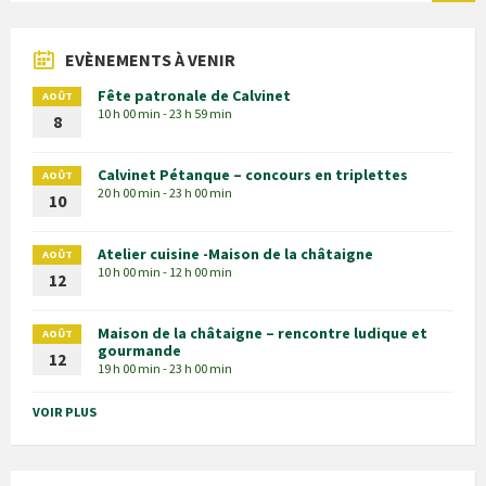
EVÈNEMENTS À VENIR
Fête patronale de Calvinet
AOÛT
10 h 00 min - 23 h 59 min
8
Calvinet Pétanque – concours en triplettes
AOÛT
20 h 00 min - 23 h 00 min
10
Atelier cuisine -Maison de la châtaigne
AOÛT
10 h 00 min - 12 h 00 min
12
Maison de la châtaigne – rencontre ludique et
AOÛT
gourmande
12
19 h 00 min - 23 h 00 min
VOIR PLUS