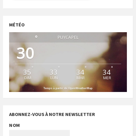
MÉTÉO
°
PUYCAPEL
30
°
°
°
°
35
33
34
34
DIM
LUN
MAR
MER
Temps à partir de OpenWeatherMap
ABONNEZ-VOUS À NOTRE NEWSLETTER
NOM