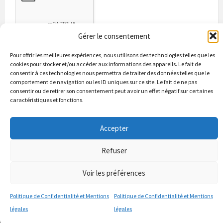
Gérer le consentement
Pour offrir les meilleures expériences, nous utilisons des technologies telles que les
cookies pour stocker et/ou accéder aux informations des appareils. Le fait de
consentir à ces technologies nous permettra de traiter des données telles que le
comportement de navigation ou les ID uniques sur ce site. Le fait de ne pas
consentir ou de retirer son consentement peut avoir un effet négatif sur certaines
caractéristiques et fonctions.
Bienvenue à Puycapel
La municipalité
Actualités
Accepter
Les Associations
Les bonnes adresses
Un peu d’histoire
Contacts & renseignements
Conformité à la loi RGPD
Refuser
© 2026 Site officiel de la commune de Puycapel dans le Cantal
Puycapel.fr utilise des cookies pour améliorer les performance et
Voir les préférences
votre usage du site web. nous présumons de votre accord pour
l'usage de ces cookies cependant vous pouvez le refuser comme la loi
Politique de Confidentialité et Mentions
Politique de Confidentialité et Mentions
le dicte et vous en donne le droit .
J'accepte
légales
légales
politique de confidentialité