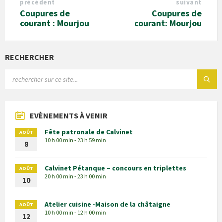
précédent
suivant
Coupures de
Coupures de
courant : Mourjou
courant: Mourjou
RECHERCHER
EVÈNEMENTS À VENIR
Fête patronale de Calvinet
AOÛT
10 h 00 min - 23 h 59 min
8
Calvinet Pétanque – concours en triplettes
AOÛT
20 h 00 min - 23 h 00 min
10
Atelier cuisine -Maison de la châtaigne
AOÛT
10 h 00 min - 12 h 00 min
12