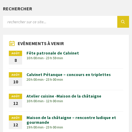
RECHERCHER
EVÈNEMENTS À VENIR
Fête patronale de Calvinet
AOÛT
10 h 00 min - 23 h 59 min
8
Calvinet Pétanque – concours en triplettes
AOÛT
20 h 00 min - 23 h 00 min
10
Atelier cuisine -Maison de la châtaigne
AOÛT
10 h 00 min - 12 h 00 min
12
Maison de la châtaigne – rencontre ludique et
AOÛT
gourmande
12
19 h 00 min - 23 h 00 min