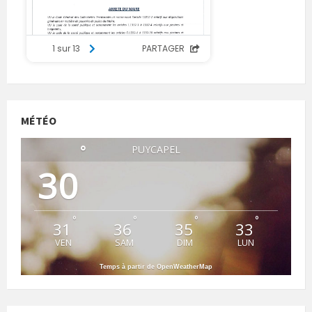
MÉTÉO
°
PUYCAPEL
30
°
°
°
°
31
36
35
33
VEN
SAM
DIM
LUN
Temps à partir de OpenWeatherMap