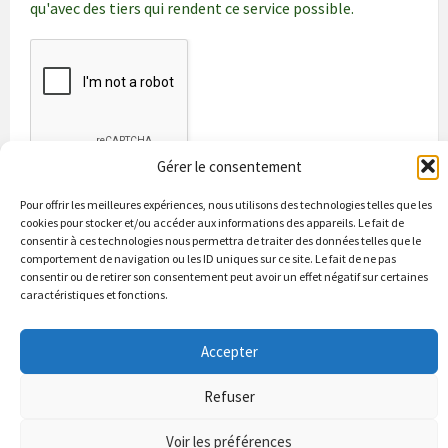
qu'avec des tiers qui rendent ce service possible.
Gérer le consentement
Pour offrir les meilleures expériences, nous utilisons des technologies telles que les
cookies pour stocker et/ou accéder aux informations des appareils. Le fait de
consentir à ces technologies nous permettra de traiter des données telles que le
comportement de navigation ou les ID uniques sur ce site. Le fait de ne pas
consentir ou de retirer son consentement peut avoir un effet négatif sur certaines
caractéristiques et fonctions.
Bienvenue à Puycapel
La municipalité
Actualités
Accepter
Les Associations
Les bonnes adresses
Un peu d’histoire
Contacts & renseignements
Conformité à la loi RGPD
Refuser
© 2026 Site officiel de la commune de Puycapel dans le Cantal
Puycapel.fr utilise des cookies pour améliorer les performance et
Voir les préférences