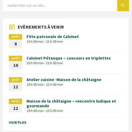
EVÈNEMENTS À VENIR
Fête patronale de Calvinet
AOÛT
10 h 00 min - 23 h 59 min
8
Calvinet Pétanque – concours en triplettes
AOÛT
20 h 00 min - 23 h 00 min
10
Atelier cuisine -Maison de la châtaigne
AOÛT
10 h 00 min - 12 h 00 min
12
Maison de la châtaigne – rencontre ludique et
AOÛT
gourmande
12
19 h 00 min - 23 h 00 min
VOIR PLUS