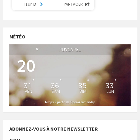
MÉTÉO
°
PUYCAPEL
20
°
°
°
°
31
36
35
33
VEN
SAM
DIM
LUN
Temps à partir de OpenWeatherMap
ABONNEZ-VOUS À NOTRE NEWSLETTER