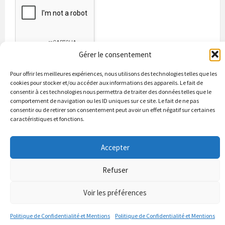
Gérer le consentement
Pour offrir les meilleures expériences, nous utilisons des technologies telles que les
cookies pour stocker et/ou accéder aux informations des appareils. Le fait de
consentir à ces technologies nous permettra de traiter des données telles que le
comportement de navigation ou les ID uniques sur ce site. Le fait de ne pas
consentir ou de retirer son consentement peut avoir un effet négatif sur certaines
caractéristiques et fonctions.
Bienvenue à Puycapel
La municipalité
Actualités
Accepter
Les Associations
Les bonnes adresses
Un peu d’histoire
Contacts & renseignements
Conformité à la loi RGPD
Refuser
© 2026 Site officiel de la commune de Puycapel dans le Cantal
Puycapel.fr utilise des cookies pour améliorer les performance et
Voir les préférences
votre usage du site web. nous présumons de votre accord pour
l'usage de ces cookies cependant vous pouvez le refuser comme la loi
Politique de Confidentialité et Mentions
Politique de Confidentialité et Mentions
le dicte et vous en donne le droit .
J'accepte