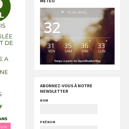
MÉTÉO
°
PUYCAPEL
32
°
°
°
°
31
35
36
33
VEN
SAM
DIM
LUN
Temps à partir de OpenWeatherMap
ABONNEZ-VOUS À NOTRE
NEWSLETTER
NOM
PRÉNOM