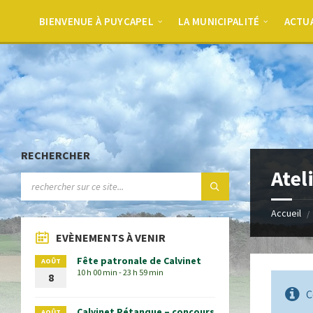
BIENVENUE À PUYCAPEL
LA MUNICIPALITÉ
ACTU
RECHERCHER
Atel
Accueil
EVÈNEMENTS À VENIR
Fête patronale de Calvinet
AOÛT
10 h 00 min - 23 h 59 min
8
C
Calvinet Pétanque – concours
AOÛT