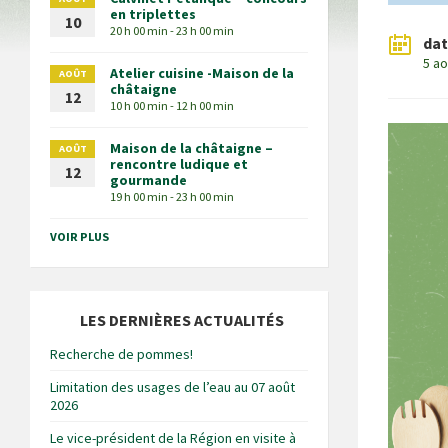
en triplettes
10
20 h 00 min - 23 h 00 min
da
5 a
Atelier cuisine -Maison de la
AOÛT
châtaigne
12
10 h 00 min - 12 h 00 min
Maison de la châtaigne –
AOÛT
rencontre ludique et
12
gourmande
19 h 00 min - 23 h 00 min
VOIR PLUS
LES DERNIÈRES ACTUALITÉS
Recherche de pommes!
Limitation des usages de l’eau au 07 août
2026
Le vice-président de la Région en visite à