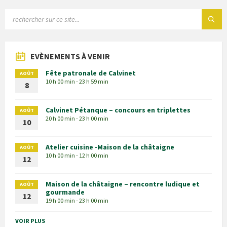
EVÈNEMENTS À VENIR
Fête patronale de Calvinet
AOÛT
10 h 00 min - 23 h 59 min
8
Calvinet Pétanque – concours en triplettes
AOÛT
20 h 00 min - 23 h 00 min
10
Atelier cuisine -Maison de la châtaigne
AOÛT
10 h 00 min - 12 h 00 min
12
Maison de la châtaigne – rencontre ludique et
AOÛT
gourmande
12
19 h 00 min - 23 h 00 min
VOIR PLUS