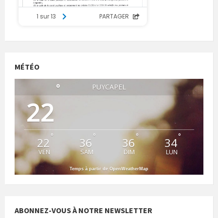
MÉTÉO
°
PUYCAPEL
22
°
°
°
°
22
36
36
34
VEN
SAM
DIM
LUN
Temps à partir de OpenWeatherMap
ABONNEZ-VOUS À NOTRE NEWSLETTER