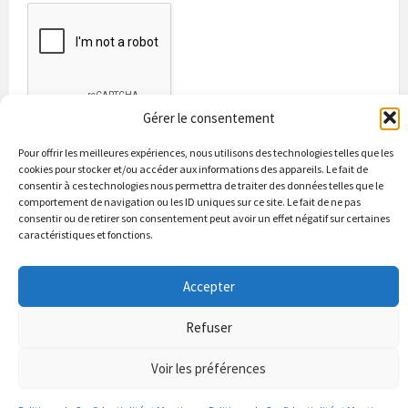
Gérer le consentement
Pour offrir les meilleures expériences, nous utilisons des technologies telles que les
cookies pour stocker et/ou accéder aux informations des appareils. Le fait de
consentir à ces technologies nous permettra de traiter des données telles que le
comportement de navigation ou les ID uniques sur ce site. Le fait de ne pas
consentir ou de retirer son consentement peut avoir un effet négatif sur certaines
caractéristiques et fonctions.
Bienvenue à Puycapel
La municipalité
Actualités
Accepter
Les Associations
Les bonnes adresses
Un peu d’histoire
Contacts & renseignements
Conformité à la loi RGPD
Refuser
© 2026 Site officiel de la commune de Puycapel dans le Cantal
Puycapel.fr utilise des cookies pour améliorer les performance et
Voir les préférences
votre usage du site web. nous présumons de votre accord pour
l'usage de ces cookies cependant vous pouvez le refuser comme la loi