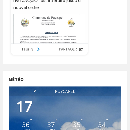
MÉTÉO
°
PUYCAPEL
17
°
°
°
°
36
37
35
34