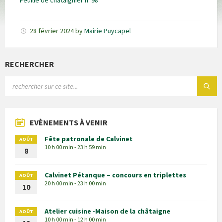
Feuille de châtaignier n°98
28 février 2024
by
Mairie Puycapel
RECHERCHER
EVÈNEMENTS À VENIR
Fête patronale de Calvinet
AOÛT
10 h 00 min - 23 h 59 min
8
Calvinet Pétanque – concours en triplettes
AOÛT
20 h 00 min - 23 h 00 min
10
Atelier cuisine -Maison de la châtaigne
AOÛT
10 h 00 min - 12 h 00 min