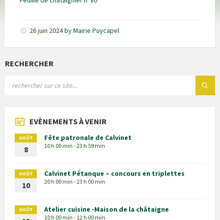
Feuille de châtaignier n°80
26 juin 2024
by
Mairie Puycapel
RECHERCHER
EVÈNEMENTS À VENIR
Fête patronale de Calvinet
AOÛT
10 h 00 min - 23 h 59 min
8
Calvinet Pétanque – concours en triplettes
AOÛT
20 h 00 min - 23 h 00 min
10
Atelier cuisine -Maison de la châtaigne
AOÛT
10 h 00 min - 12 h 00 min