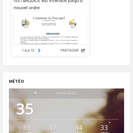
MÉTÉO
°
PUYCAPEL
35
°
°
°
°
33
37
34
33