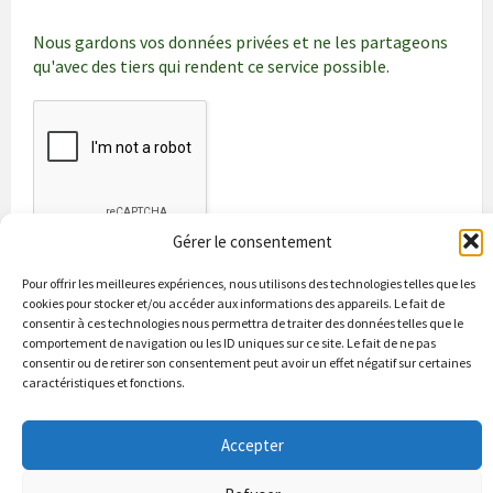
Nous gardons vos données privées et ne les partageons
qu'avec des tiers qui rendent ce service possible.
Gérer le consentement
Pour offrir les meilleures expériences, nous utilisons des technologies telles que les
cookies pour stocker et/ou accéder aux informations des appareils. Le fait de
consentir à ces technologies nous permettra de traiter des données telles que le
comportement de navigation ou les ID uniques sur ce site. Le fait de ne pas
consentir ou de retirer son consentement peut avoir un effet négatif sur certaines
caractéristiques et fonctions.
Bienvenue à Puycapel
La municipalité
Actualités
Accepter
Les Associations
Les bonnes adresses
Un peu d’histoire
Contacts & renseignements
Conformité à la loi RGPD