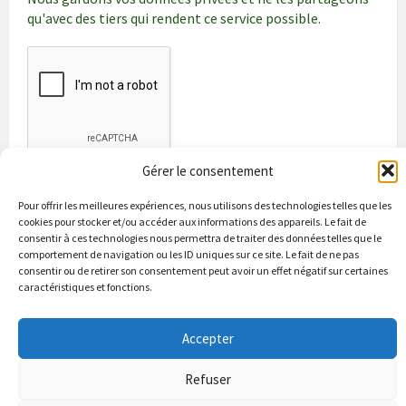
qu'avec des tiers qui rendent ce service possible.
Gérer le consentement
Pour offrir les meilleures expériences, nous utilisons des technologies telles que les
cookies pour stocker et/ou accéder aux informations des appareils. Le fait de
consentir à ces technologies nous permettra de traiter des données telles que le
comportement de navigation ou les ID uniques sur ce site. Le fait de ne pas
consentir ou de retirer son consentement peut avoir un effet négatif sur certaines
caractéristiques et fonctions.
Bienvenue à Puycapel
La municipalité
Actualités
Les Associations
Les bonnes adresses
Un peu d’histoire
Accepter
Contacts & renseignements
Conformité à la loi RGPD
Refuser
© 2026 Site officiel de la commune de Puycapel dans le Cantal