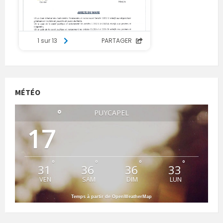
MÉTÉO
°
PUYCAPEL
17
°
°
°
°
31
36
36
33
VEN
SAM
DIM
LUN
Temps à partir de OpenWeatherMap