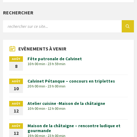
RECHERCHER
EVÈNEMENTS À VENIR
Fête patronale de Calvinet
AOÛT
10 h 00 min - 23 h 59 min
8
Calvinet Pétanque – concours en triplettes
AOÛT
20 h 00 min - 23 h 00 min
10
Atelier cuisine -Maison de la châtaigne
AOÛT
10 h 00 min - 12 h 00 min
12
Maison de la châtaigne – rencontre ludique et
AOÛT
gourmande
12
19 h 00 min - 23 h 00 min