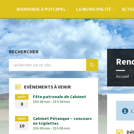
BIENVENUE À PUYCAPEL
LA MUNICIPALITÉ
ACTU
RECHERCHER
Rend
Accueil
EVÈNEMENTS À VENIR
Fête patronale de Calvinet
AOÛT
10 h 00 min - 23 h 59 min
8
C
Calvinet Pétanque – concours
AOÛT
en triplettes
10
20 h 00 min - 23 h 00 min
Dé