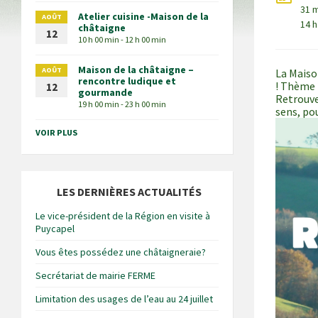
31 
Atelier cuisine -Maison de la
AOÛT
14 h
châtaigne
12
10 h 00 min - 12 h 00 min
Maison de la châtaigne –
AOÛT
La Maiso
rencontre ludique et
! Thème 2
12
gourmande
Retrouvez
19 h 00 min - 23 h 00 min
sens, po
VOIR PLUS
LES DERNIÈRES ACTUALITÉS
Le vice-président de la Région en visite à
Puycapel
Vous êtes possédez une châtaigneraie?
Secrétariat de mairie FERME
Limitation des usages de l’eau au 24 juillet