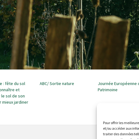
 : fête du sol
ABC/ Sortie nature
Journée Européenne 
onnaître et
Patrimoine
 le sol de son
r mieux jardiner
Pour offrir les meilleur
et/ou accéder aux info
traiter des données tel