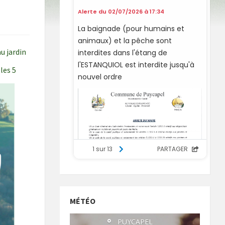
u jardin
les 5
MÉTÉO
°
PUYCAPEL