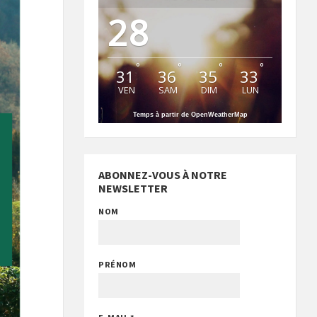
28
°
°
°
°
31
36
35
33
VEN
SAM
DIM
LUN
Temps à partir de OpenWeatherMap
ABONNEZ-VOUS À NOTRE
NEWSLETTER
NOM
PRÉNOM